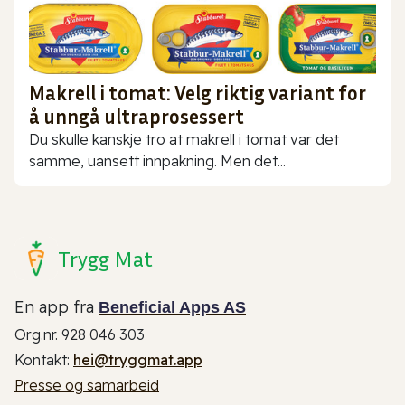
Makrell i tomat: Velg riktig variant for
å unngå ultraprosessert
Du skulle kanskje tro at makrell i tomat var det
samme, uansett innpakning. Men det...
Trygg Mat
En app fra
Beneficial Apps AS
Org.nr. 928 046 303
Kontakt:
hei@tryggmat.app
Presse og samarbeid