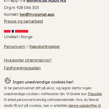
En app fra
Beneficial Apps AS
Org.nr. 928 046 303
Kontakt:
hei@tryggmat.app
Presse og samarbeid
Utviklet i Norge
Personvern
/
Kjøpsbetingelser
Hva koster strømmen.no?
Fagforeningsguiden
Ingen unødvendige cookies her!
Vi tar personvernet ditt på alvor, og lagrer derfor ingen
unødvendige cookies i nettleseren din. Vi bruker kun
Plausible
til enkel personvernvennlig nettsidestatistikk. Hvis du likevel
skulle få lyst på cookies, kan vi anbefale
denne oppskriften til