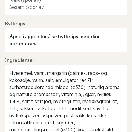
Sesam (spor av)
Byttetips
Åpne i appen for å se byttetips med dine
preferanser.
Ingredienser
Hvetemel, vann, margarin (palme-, raps- og
kokosolje, vann, salt, emulgator (e471),
surhetsregulerende middel (e330), naturlig aroma
og natrulig aromastoff, vitamin a), gjær, hvitløk
1,4%, salt tilsatt jod, hvetegluten, hvitløksgranulat,
salt, sukker, tørket persille, modifisert stivelse,
hvitløkspulver, løkpulver, pastinakk, løpstikke,
sitronsaftkonsentrat, krydder,
melbehandlingsmiddel (e300), krydderekstrakt.