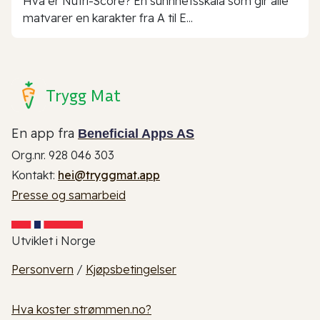
Hva er Nutri-Score? En sunnhetsskala som gir alle
matvarer en karakter fra A til E...
Trygg Mat
En app fra
Beneficial Apps AS
Org.nr. 928 046 303
Kontakt:
hei@tryggmat.app
Presse og samarbeid
Utviklet i Norge
Personvern
/
Kjøpsbetingelser
Hva koster strømmen.no?