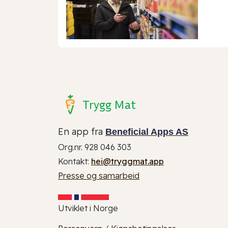
Trygg Mat
En app fra
Beneficial Apps AS
Org.nr. 928 046 303
Kontakt:
hei@tryggmat.app
Presse og samarbeid
Utviklet i Norge