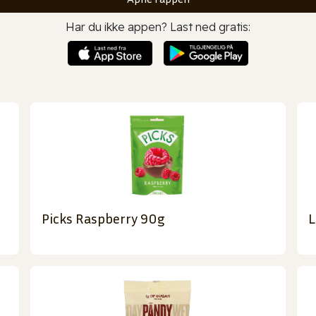
Har du ikke appen? Last ned gratis:
Picks Raspberry 90g
L