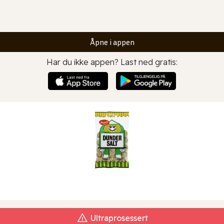
Åpne i appen
Har du ikke appen? Last ned gratis:
Ultraprosessert