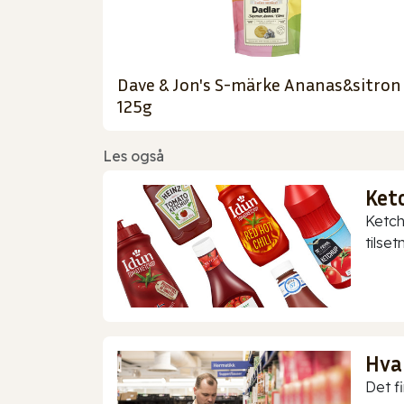
Dave & Jon's S-märke Ananas&sitron
125g
Les også
Ket
Ketch
tilset
Hva
Det f