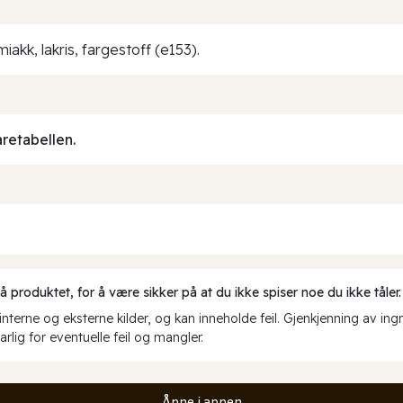
akk, lakris, fargestoff (e153).
aretabellen.
produktet, for å være sikker på at du ikke spiser noe du ikke tåler.
erne og eksterne kilder, og kan inneholde feil. Gjenkjenning av ing
rlig for eventuelle feil og mangler.
Åpne i appen