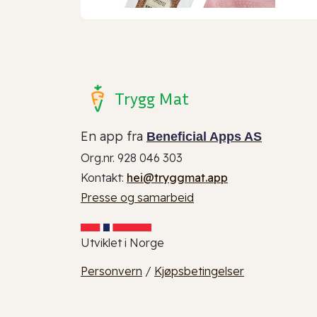
Trygg Mat
En app fra
Beneficial Apps AS
Org.nr. 928 046 303
Kontakt:
hei@tryggmat.app
Presse og samarbeid
Utviklet i Norge
Personvern
/
Kjøpsbetingelser