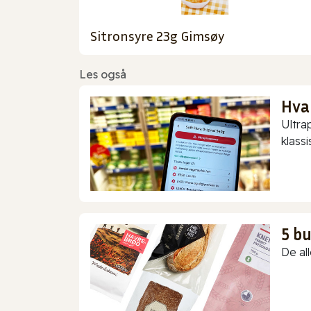
Sitronsyre 23g Gimsøy
Les også
Hva
Ultra
klassis
5 b
De all