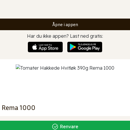
Åpne i appen
Har du ikke appen? Last ned gratis:
g Rema 1000
Renvare