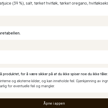
uice (39 %), salt, tørket hvitløk, tørket oregano, hvitløksek
aretabellen.
produktet, for å være sikker på at du ikke spiser noe du ikke tåler.
erne og eksterne kilder, og kan inneholde feil. Gjenkjenning av ing
rlig for eventuelle feil og mangler.
Åpne i appen