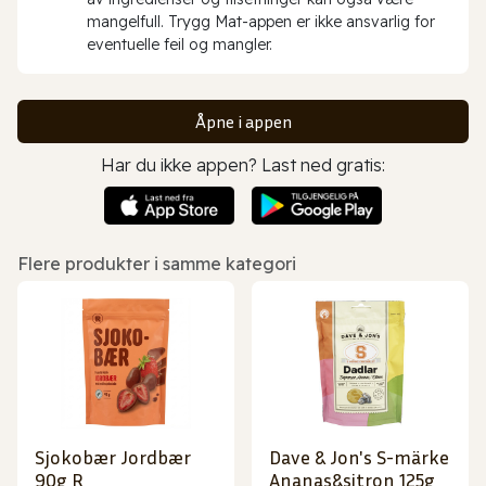
mangelfull. Trygg Mat-appen er ikke ansvarlig for
eventuelle feil og mangler.
Åpne i appen
Har du ikke appen? Last ned gratis:
Flere produkter i samme kategori
Sjokobær Jordbær
Dave & Jon's S-märke
90g R
Ananas&sitron 125g