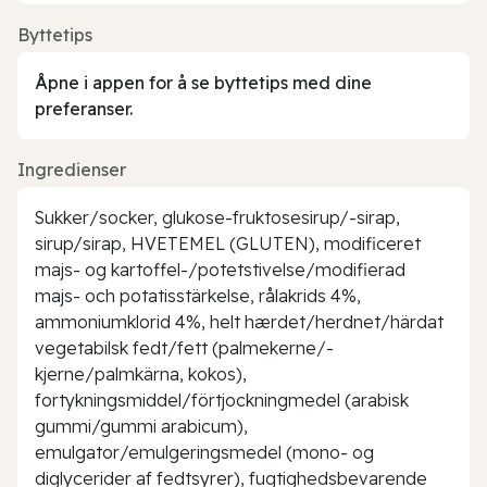
Byttetips
Åpne i appen for å se byttetips med dine
preferanser.
Ingredienser
Sukker/socker, glukose-fruktosesirup/-sirap,
sirup/sirap, HVETEMEL (GLUTEN), modificeret
majs- og kartoffel-/potetstivelse/modifierad
majs- och potatisstärkelse, rålakrids 4%,
ammoniumklorid 4%, helt hærdet/herdnet/härdat
vegetabilsk fedt/fett (palmekerne/-
kjerne/palmkärna, kokos),
fortykningsmiddel/förtjockningmedel (arabisk
gummi/gummi arabicum),
emulgator/emulgeringsmedel (mono- og
diglycerider af fedtsyrer), fugtighedsbevarende