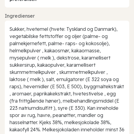
Ingredienser
Sukker, hvetemel (hvete: Tyskland og Danmark),
vegetabilske fettstoffer og oljer (palme- og
palmekjernefett, palme- raps- og kokosolje),
helmelkpulver , kakaosmør, kakaomasse,
mysepulver ( melk ), dekstrose, karamellisert
sukkersirup, kakaopulver, karamellisert
skummetmelkpulver , skummetmelkpulver ,
laktose ( melk ), salt, emulgatorer (E 322 soya og
raps), hevemidler (E 503, E 500), byggmaltekstrakt
, aromaer, paprikakekstrakt, hvetestivelse , egg
(fra frittgående høner), melbehandlingsmiddel (E
223 natriumdisulfitt ), syre (E 330). Kan inneholde
spor av rug, havre, peanøtter, mandler og
hasselnøtter. Kjeks 38%, melkesjokolade 38%,
kakaofyll 24%. Melkesjokoladen inneholder minst 36