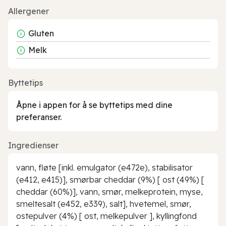
Allergener
Gluten
Melk
Byttetips
Åpne i appen for å se byttetips med dine
preferanser.
Ingredienser
vann, fløte [inkl. emulgator (e472e), stabilisator
(e412, e415)], smørbar cheddar (9%) [ ost (49%) [
cheddar (60%)], vann, smør, melkeprotein, myse,
smeltesalt (e452, e339), salt], hvetemel, smør,
ostepulver (4%) [ ost, melkepulver ], kyllingfond