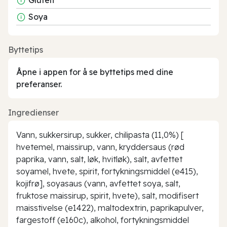
Soya
Byttetips
Åpne i appen for å se byttetips med dine
preferanser.
Ingredienser
Vann, sukkersirup, sukker, chilipasta (11,0%) [
hvetemel, maissirup, vann, kryddersaus (rød
paprika, vann, salt, løk, hvitløk), salt, avfettet
soyamel, hvete, spirit, fortykningsmiddel (e415),
kojifrø], soyasaus (vann, avfettet soya, salt,
fruktose maissirup, spirit, hvete), salt, modifisert
maisstivelse (e1422), maltodextrin, paprikapulver,
fargestoff (e160c), alkohol, fortykningsmiddel