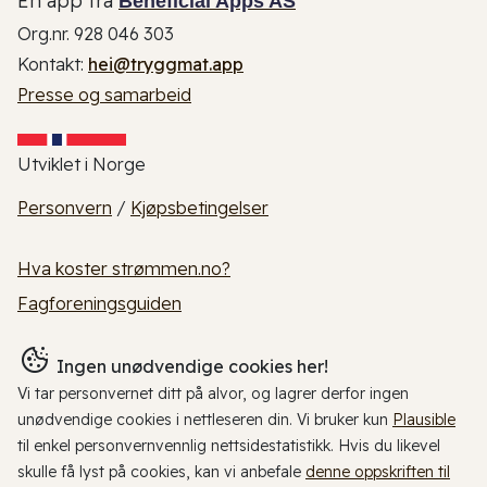
En app fra
Beneficial Apps AS
Org.nr. 928 046 303
Kontakt:
hei@tryggmat.app
Presse og samarbeid
Utviklet i Norge
Personvern
/
Kjøpsbetingelser
Hva koster strømmen.no?
Fagforeningsguiden
Ingen unødvendige cookies her!
Vi tar personvernet ditt på alvor, og lagrer derfor ingen
unødvendige cookies i nettleseren din. Vi bruker kun
Plausible
til enkel personvernvennlig nettsidestatistikk. Hvis du likevel
skulle få lyst på cookies, kan vi anbefale
denne oppskriften til