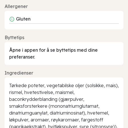
Allergener
Gluten
Byttetips
Åpne i appen for å se byttetips med dine
preferanser.
Ingredienser
Tørkede poteter, vegetabilske oljer (solsikke, mais),
rismel, hvetestivelse, maismel,
baconkrydderblanding (gjærpulver,
smaksforsterkere (mononatriumglutamat,
dinatriumguanylat, diatriuminosinat), hvetemel,
løkpulver, aromaer, røykaromaer, fargestoff
(paprikaekstrakt), hvitløkspulver, syre (sitronsyre)),