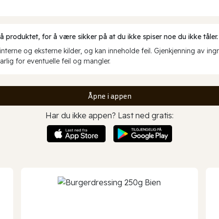
produktet, for å være sikker på at du ikke spiser noe du ikke tåler.
erne og eksterne kilder, og kan inneholde feil. Gjenkjenning av ing
rlig for eventuelle feil og mangler.
Åpne i appen
Har du ikke appen? Last ned gratis: