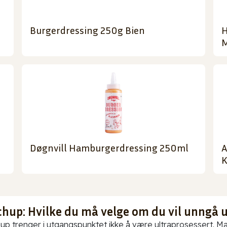
Burgerdressing 250g Bien
H
M
Døgnvill Hamburgerdressing 250ml
A
K
chup: Hvilke du må velge om du vil unngå 
up trenger i utgangspunktet ikke å være ultraprosessert. Ma