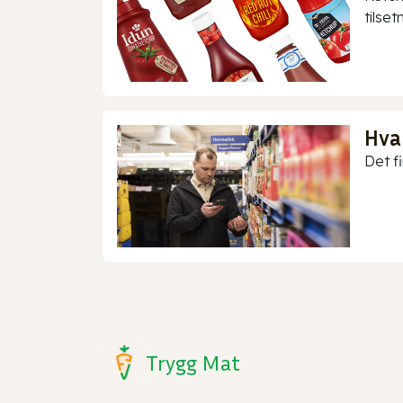
tilset
Hva
Det f
Trygg Mat