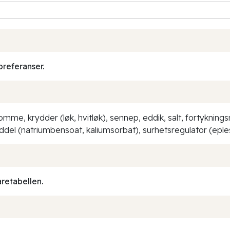
preferanser.
mme, krydder (løk, hvitløk), sennep, eddik, salt, fortyknin
el (natriumbensoat, kaliumsorbat), surhetsregulator (eples
aretabellen.