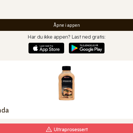
Åpne i appen
Har du ikke appen? Last ned gratis:
nda
Ultraprosessert