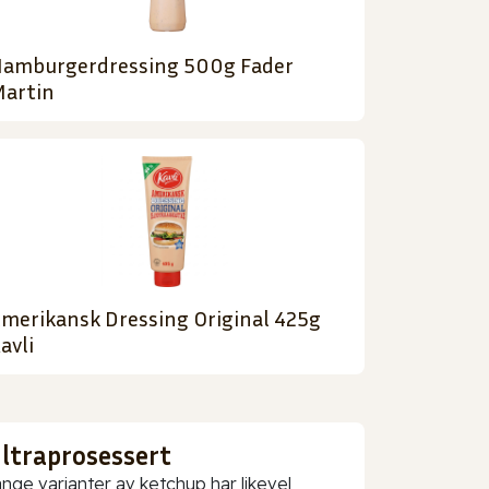
amburgerdressing 500g Fader
artin
merikansk Dressing Original 425g
avli
ultraprosessert
nge varianter av ketchup har likevel