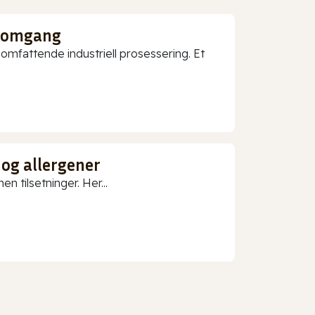
nnomgang
mfattende industriell prosessering. Et
 og allergener
n tilsetninger. Her...