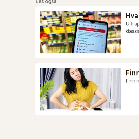
Les også
Hva
Ultra
klassis
Finn
Finn m