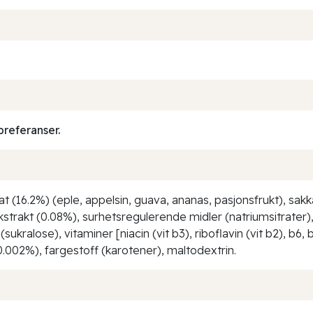
preferanser.
at (16.2%) (eple, appelsin, guava, ananas, pasjonsfrukt), sakk
strakt (0.08%), surhetsregulerende midler (natriumsitrater)
ukralose), vitaminer [niacin (vit b3), riboflavin (vit b2), b6,
 (0.002%), fargestoff (karotener), maltodextrin.