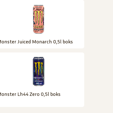
onster Juiced Monarch 0,5l boks
onster Lh44 Zero 0,5l boks