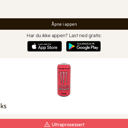
Åpne i appen
Har du ikke appen? Last ned gratis:
oks
Ultraprosessert