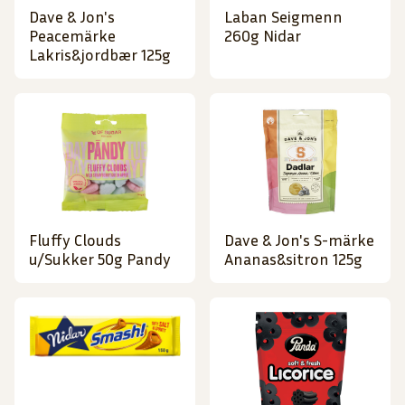
Dave & Jon's
Laban Seigmenn
Peacemärke
260g Nidar
Lakris&jordbær 125g
Fluffy Clouds
Dave & Jon's S-märke
u/Sukker 50g Pandy
Ananas&sitron 125g