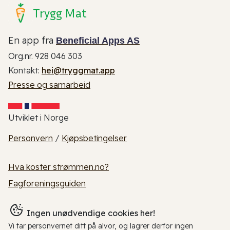
Trygg Mat
En app fra
Beneficial Apps AS
Org.nr. 928 046 303
Kontakt:
hei@tryggmat.app
Presse og samarbeid
Utviklet i Norge
Personvern
/
Kjøpsbetingelser
Hva koster strømmen.no?
Fagforeningsguiden
Ingen unødvendige cookies her!
Vi tar personvernet ditt på alvor, og lagrer derfor ingen