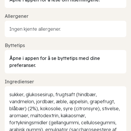
Allergener
Ingen kjente allergener.
Byttetips
Åpne i appen for å se byttetips med dine
preferanser.
Ingredienser
sukker, glukosesirup, frugtsaft (hindbær,
vandmelon, jordbær, æble, appelsin, grapefrugt,
blåbær) (2%), kokosolie, syre (citronsyre), stivelse,
aromaer, maltodextrin, kakaosmør,
fortykningsmidler (gellangummi, cellulosegummi,
arabisk gummi), emulgator (saccharoseestere af