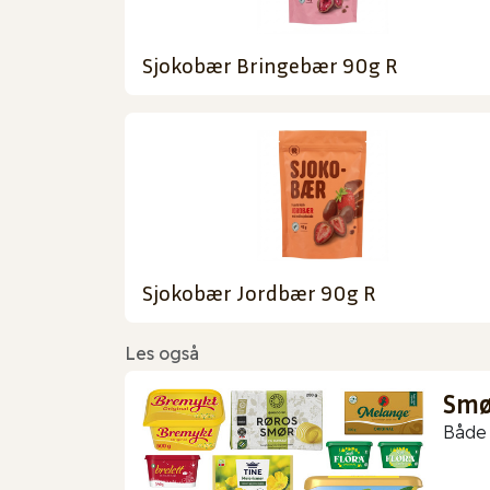
Sjokobær Bringebær 90g R
Sjokobær Jordbær 90g R
Les også
Smør
Både 