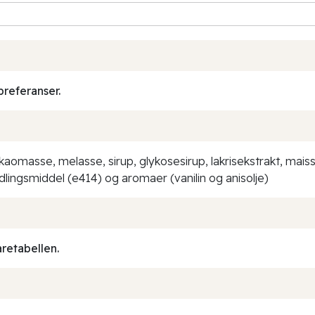
preferanser.
kaomasse, melasse, sirup, glykosesirup, lakrisekstrakt, mai
ndlingsmiddel (e414) og aromaer (vanilin og anisolje)
aretabellen.