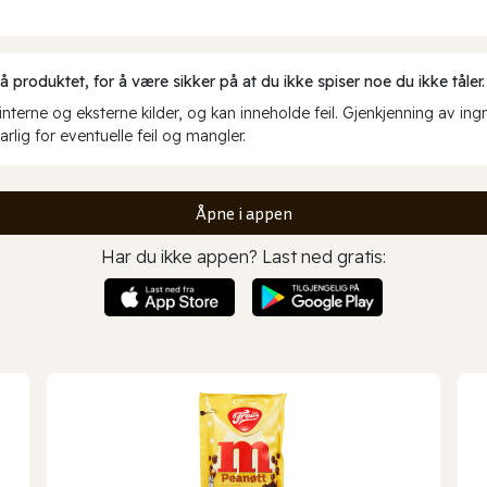
produktet, for å være sikker på at du ikke spiser noe du ikke tåler.
erne og eksterne kilder, og kan inneholde feil. Gjenkjenning av ing
rlig for eventuelle feil og mangler.
Åpne i appen
Har du ikke appen? Last ned gratis: