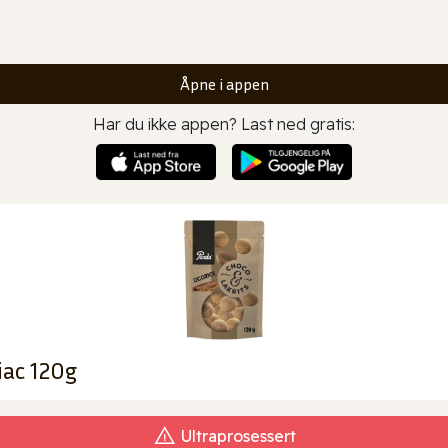
Åpne i appen
Har du ikke appen? Last ned gratis:
iac 120g
Ultraprosessert