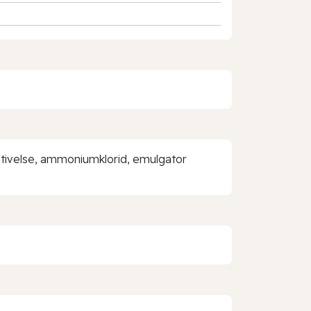
sstivelse, ammoniumklorid, emulgator