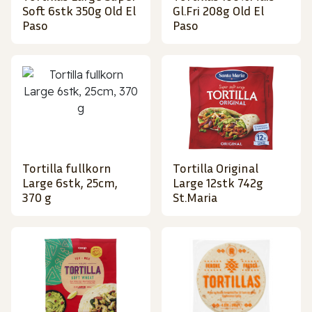
Soft 6stk 350g Old El
Gl.Fri 208g Old El
Paso
Paso
Tortilla fullkorn
Tortilla Original
Large 6stk, 25cm,
Large 12stk 742g
370 g
St.Maria