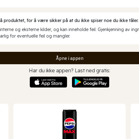
produktet, for å være sikker på at du ikke spiser noe du ikke tåler.
erne og eksterne kilder, og kan inneholde feil. Gjenkjenning av ing
rlig for eventuelle feil og mangler.
Åpne i appen
Har du ikke appen? Last ned gratis: