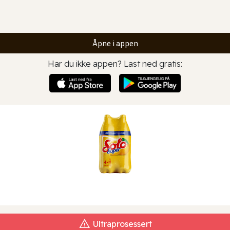
Åpne i appen
Har du ikke appen? Last ned gratis:
Ultraprosessert