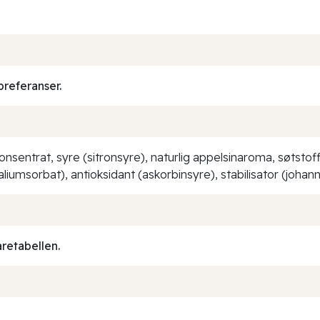
preferanser.
konsentrat, syre (sitronsyre), naturlig appelsinaroma, søtsto
iumsorbat), antioksidant (askorbinsyre), stabilisator (joha
aretabellen.