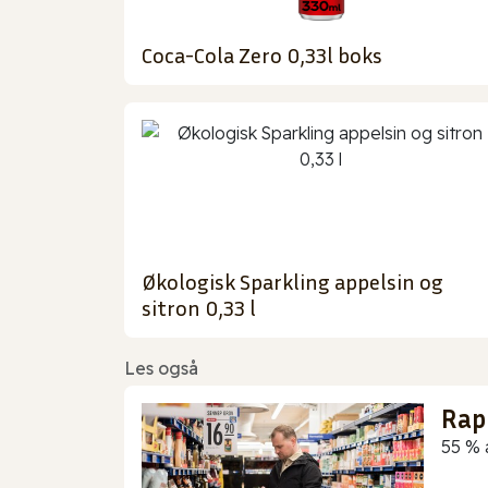
Coca-Cola Zero 0,33l boks
Økologisk Sparkling appelsin og
sitron 0,33 l
Les også
Rap
55 % 