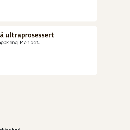
gå ultraprosessert
npakning. Men det...