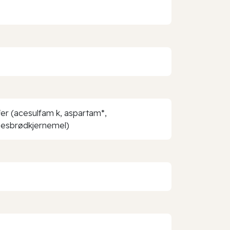
ffer (acesulfam k, aspartam*,
nnesbrødkjernemel)