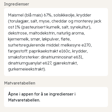
Ingredienser
Maismel (blå mais) 67%, solsikkeolje, krydder
(torulagjær, salt, myse, cheddar og monterey jack
ost 1% (pasteurisert kumelk, salt, syrekultur),
dekstrose, maltodekstrin, naturlig aroma,
kjernemelk, smør, løkpulver, fløte,
surhetsregulerende middel: melkesyre e270,
fargestoff: paprikaekstrakt e160c, krydder,
smaksforsterker: dinatriuminosinat e631,
dinatriumguanylat e627, gjærekstrakt,
gurkemeieekstrakt).
Matvaretabellen
Åpne i appen for å se ingredienser i
Matvaretabellen.