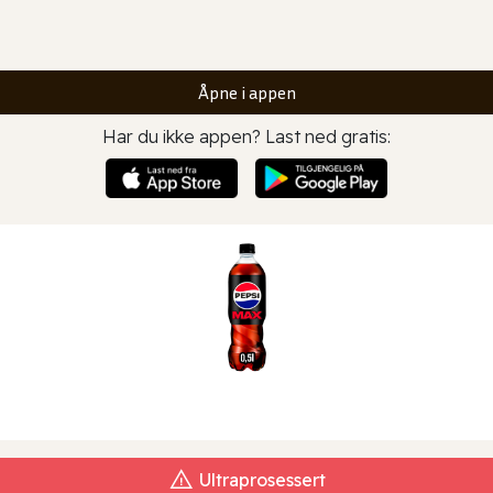
Åpne i appen
Har du ikke appen? Last ned gratis:
Ultraprosessert