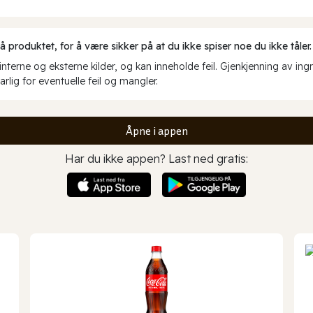
produktet, for å være sikker på at du ikke spiser noe du ikke tåler.
erne og eksterne kilder, og kan inneholde feil. Gjenkjenning av ing
rlig for eventuelle feil og mangler.
Åpne i appen
Har du ikke appen? Last ned gratis: