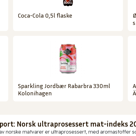
Coca-Cola 0,5l flaske
Ø
s
Sparkling Jordbær Rabarbra 330ml
A
Kolonihagen
Ä
port: Norsk ultraprosessert mat-indeks 2
av norske matvarer er ultraprosessert, med aromastoffer som