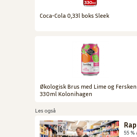
Coca-Cola 0,33l boks Sleek
Økologisk Brus med Lime og Fersken
330ml Kolonihagen
Les også
Rap
55 % 