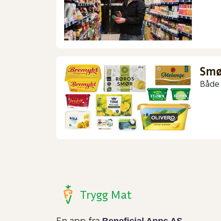
Smør
Både 
Trygg Mat
En app fra