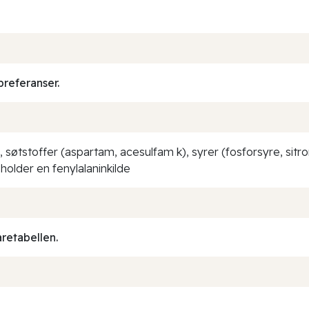
preferanser.
, søtstoffer (aspartam, acesulfam k), syrer (fosforsyre, sit
eholder en fenylalaninkilde
aretabellen.