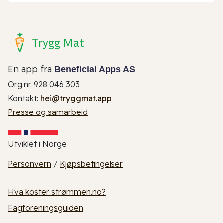
Trygg Mat
En app fra
Beneficial Apps AS
Org.nr. 928 046 303
Kontakt:
hei@tryggmat.app
Presse og samarbeid
Utviklet i Norge
Personvern
/
Kjøpsbetingelser
Hva koster strømmen.no?
Fagforeningsguiden