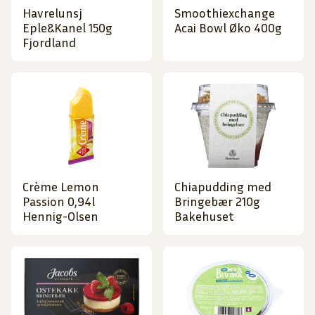
Havrelunsj
Smoothiexchange
Eple&Kanel 150g
Acai Bowl Øko 400g
Fjordland
Crème Lemon
Chiapudding med
Passion 0,94l
Bringebær 210g
Hennig-Olsen
Bakehuset