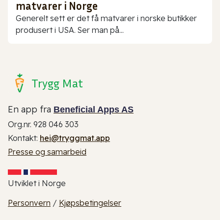
matvarer i Norge
Generelt sett er det få matvarer i norske butikker
produsert i USA. Ser man på...
Trygg Mat
En app fra
Beneficial Apps AS
Org.nr. 928 046 303
Kontakt:
hei@tryggmat.app
Presse og samarbeid
Utviklet i Norge
Personvern
/
Kjøpsbetingelser