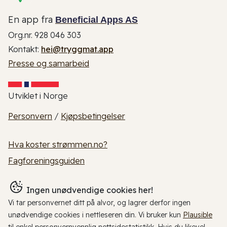
En app fra
Beneficial Apps AS
Org.nr. 928 046 303
Kontakt:
hei@tryggmat.app
Presse og samarbeid
Utviklet i Norge
Personvern
/
Kjøpsbetingelser
Hva koster strømmen.no?
Fagforeningsguiden
Ingen unødvendige cookies her!
Vi tar personvernet ditt på alvor, og lagrer derfor ingen
unødvendige cookies i nettleseren din. Vi bruker kun
Plausible
til enkel personvernvennlig nettsidestatistikk. Hvis du likevel