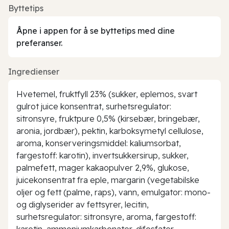
Byttetips
Åpne i appen for å se byttetips med dine
preferanser.
Ingredienser
Hvetemel, fruktfyll 23% (sukker, eplemos, svart
gulrot juice konsentrat, surhetsregulator:
sitronsyre, fruktpure 0,5% (kirsebær, bringebær,
aronia, jordbær), pektin, karboksymetyl cellulose,
aroma, konserveringsmiddel: kaliumsorbat,
fargestoff: karotin), invertsukkersirup, sukker,
palmefett, mager kakaopulver 2,9%, glukose,
juicekonsentrat fra eple, margarin (vegetabilske
oljer og fett (palme, raps), vann, emulgator: mono-
og diglyserider av fettsyrer, lecitin,
surhetsregulator: sitronsyre, aroma, fargestoff:
karotin, ammoniumkarbonater, difosfater,