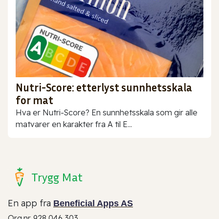
Nutri-Score: etterlyst sunnhetsskala
for mat
Hva er Nutri-Score? En sunnhetsskala som gir alle
matvarer en karakter fra A til E...
Trygg Mat
En app fra
Beneficial Apps AS
Org.nr. 928 046 303