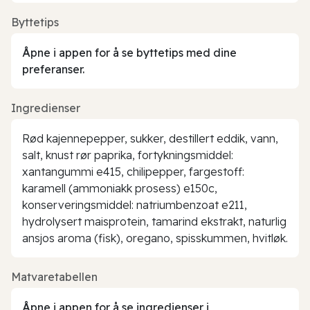
Byttetips
Åpne i appen for å se byttetips med dine
preferanser.
Ingredienser
Rød kajennepepper, sukker, destillert eddik, vann,
salt, knust rør paprika, fortykningsmiddel:
xantangummi e415, chilipepper, fargestoff:
karamell (ammoniakk prosess) e150c,
konserveringsmiddel: natriumbenzoat e211,
hydrolysert maisprotein, tamarind ekstrakt, naturlig
ansjos aroma (fisk), oregano, spisskummen, hvitløk.
Matvaretabellen
Åpne i appen for å se ingredienser i