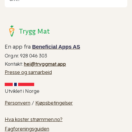
Trygg Mat
En app fra
Beneficial Apps AS
Org.nr. 928 046 303
Kontakt:
hei@tryggmat.app
Presse og samarbeid
Utviklet i Norge
Personvern
/
Kjøpsbetingelser
Hva koster strømmen.no?
Fagforeningsguiden