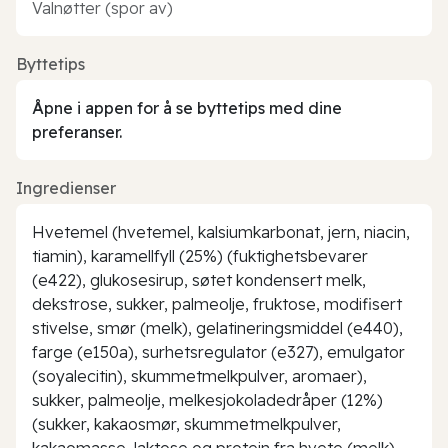
Valnøtter (spor av)
Byttetips
Åpne i appen for å se byttetips med dine
preferanser.
Ingredienser
Hvetemel (hvetemel, kalsiumkarbonat, jern, niacin,
tiamin), karamellfyll (25%) (fuktighetsbevarer
(e422), glukosesirup, søtet kondensert melk,
dekstrose, sukker, palmeolje, fruktose, modifisert
stivelse, smør (melk), gelatineringsmiddel (e440),
farge (e150a), surhetsregulator (e327), emulgator
(soyalecitin), skummetmelkpulver, aromaer),
sukker, palmeolje, melkesjokoladedråper (12%)
(sukker, kakaosmør, skummetmelkpulver,
kakaomasse, laktose og protein fra hvete (melk),