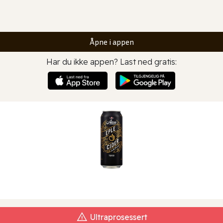
Åpne i appen
Har du ikke appen? Last ned gratis:
Ultraprosessert