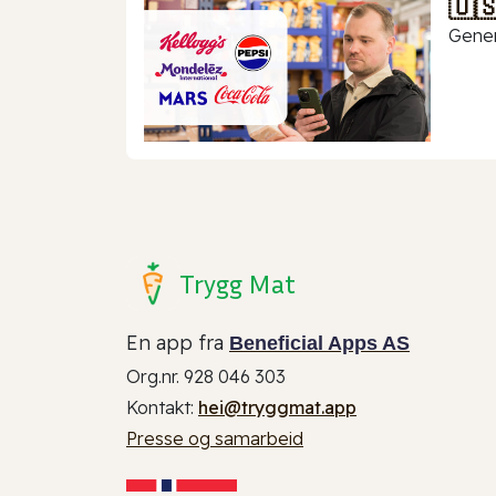
🇺
Gener
Trygg Mat
En app fra
Beneficial Apps AS
Org.nr. 928 046 303
Kontakt:
hei@tryggmat.app
Presse og samarbeid