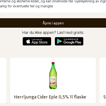
erne og eksterne kilder, og kan inneholde feil. Gjenkjenning av ing
rlig for eventuelle feil og mangler.
Åpne i appen
Har du ikke appen? Last ned gratis:
Herrljunga Cider Eple 0,5% 1l flaske
S