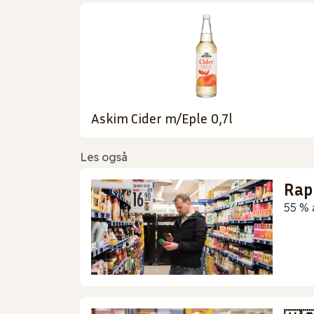
Askim Cider m/Eple 0,7l
Les også
Rap
55 % 