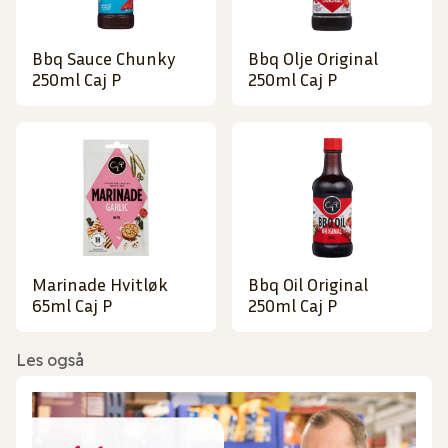
Bbq Sauce Chunky
Bbq Olje Original
250ml Caj P
250ml Caj P
Marinade Hvitløk
Bbq Oil Original
65ml Caj P
250ml Caj P
Les også