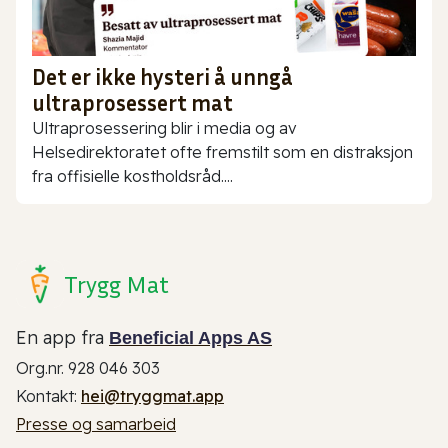
Det er ikke hysteri å unngå
ultraprosessert mat
Ultraprosessering blir i media og av
Helsedirektoratet ofte fremstilt som en distraksjon
fra offisielle kostholdsråd....
Trygg Mat
En app fra
Beneficial Apps AS
Org.nr. 928 046 303
Kontakt:
hei@tryggmat.app
Presse og samarbeid