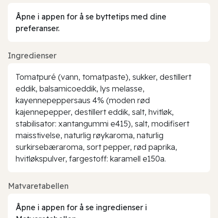
Åpne i appen for å se byttetips med dine
preferanser.
Ingredienser
Tomatpuré (vann, tomatpaste), sukker, destillert
eddik, balsamicoeddik, lys melasse,
kayennepeppersaus 4% (moden rød
kajennepepper, destillert eddik, salt, hvitløk,
stabilisator: xantangummi e415), salt, modifisert
maisstivelse, naturlig røykaroma, naturlig
surkirsebæraroma, sort pepper, rød paprika,
hvitløkspulver, fargestoff: karamell e150a.
Matvaretabellen
Åpne i appen for å se ingredienser i