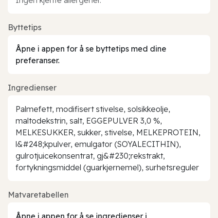
Byttetips
Åpne i appen for å se byttetips med dine
preferanser.
Ingredienser
Palmefett, modifisert stivelse, solsikkeolje,
maltodekstrin, salt, EGGEPULVER 3,0 %,
MELKESUKKER, sukker, stivelse, MELKEPROTEIN,
l&#248;kpulver, emulgator (SOYALECITHIN),
gulrotjuicekonsentrat, gj&#230;rekstrakt,
fortykningsmiddel (guarkjernemel), surhetsreguler
Matvaretabellen
Åpne i appen for å se ingredienser i