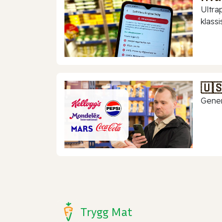
Ultra
klassis
🇺
Gener
Trygg Mat