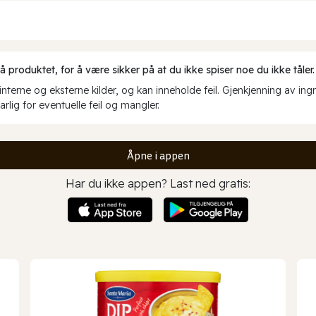
produktet, for å være sikker på at du ikke spiser noe du ikke tåler.
erne og eksterne kilder, og kan inneholde feil. Gjenkjenning av ing
rlig for eventuelle feil og mangler.
Åpne i appen
Har du ikke appen? Last ned gratis: