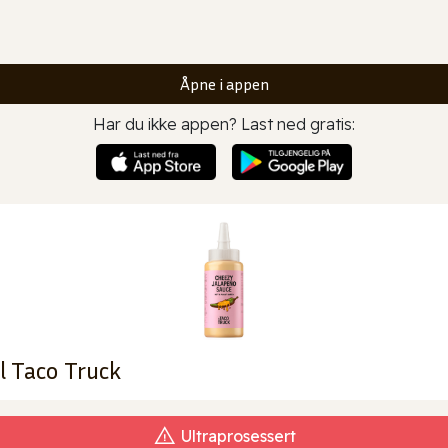
Åpne i appen
Har du ikke appen? Last ned gratis:
l Taco Truck
Ultraprosessert