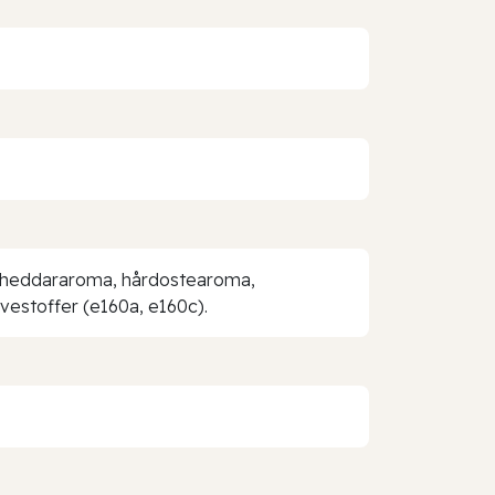
r, cheddararoma, hårdostearoma,
rvestoffer (e160a, e160c).