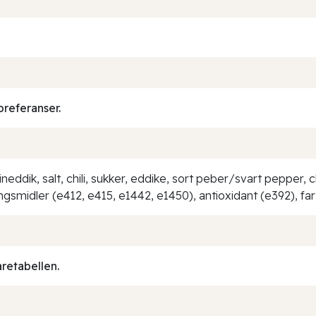
preferanser.
ineddik, salt, chili, sukker, eddike, sort peber/svart peppe
ngsmidler (e412, e415, e1442, e1450), antioxidant (e392), fa
aretabellen.