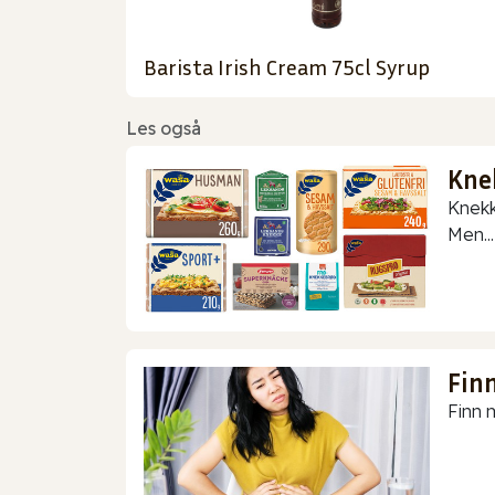
Barista Irish Cream 75cl Syrup
Les også
Kne
Knekk
Men...
Finn
Finn m