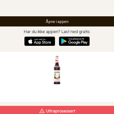
Åpne i appen
Har du ikke appen? Last ned gratis:
Ultraprosessert