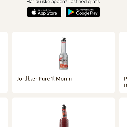
Har du ikke appen? Last ned gratis:
Jordbær Pure 1l Monin
P
I