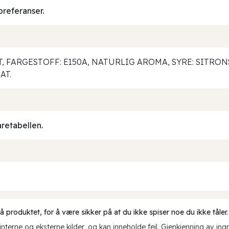
preferanser.
T, FARGESTOFF: E150A, NATURLIG AROMA, SYRE: SITR
AT.
aretabellen.
produktet, for å være sikker på at du ikke spiser noe du ikke tåler.
erne og eksterne kilder, og kan inneholde feil. Gjenkjenning av ing