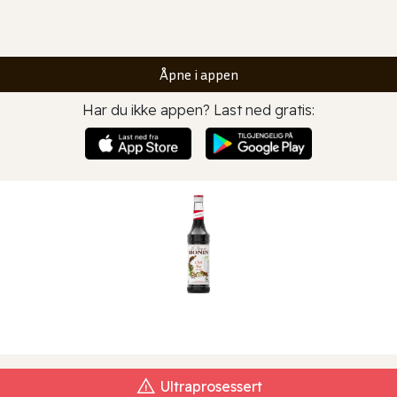
Åpne i appen
Har du ikke appen? Last ned gratis:
Ultraprosessert