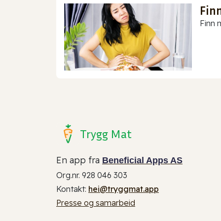
Finn
Finn m
Trygg Mat
En app fra
Beneficial Apps AS
Org.nr. 928 046 303
Kontakt:
hei@tryggmat.app
Presse og samarbeid