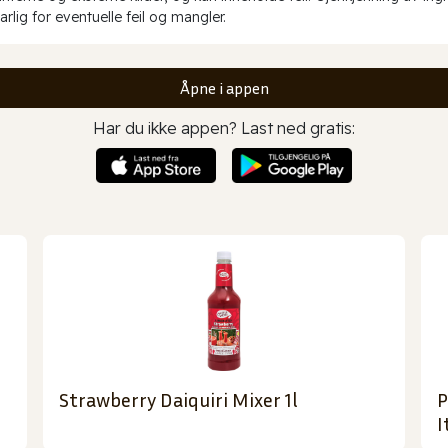
rlig for eventuelle feil og mangler.
Åpne i appen
Har du ikke appen? Last ned gratis:
Strawberry Daiquiri Mixer 1l
P
I