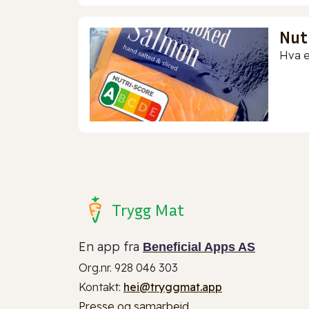
Nut
Hva e
Trygg Mat
En app fra
Beneficial Apps AS
Org.nr. 928 046 303
Kontakt:
hei@tryggmat.app
Presse og samarbeid