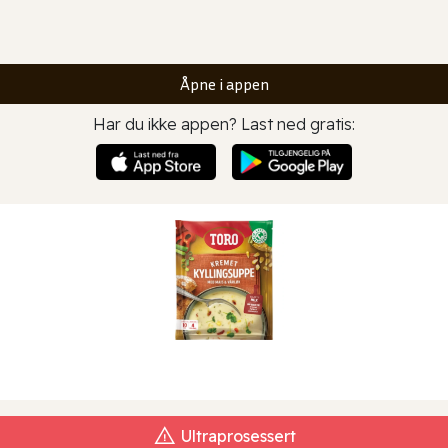
Åpne i appen
Har du ikke appen? Last ned gratis:
Ultraprosessert