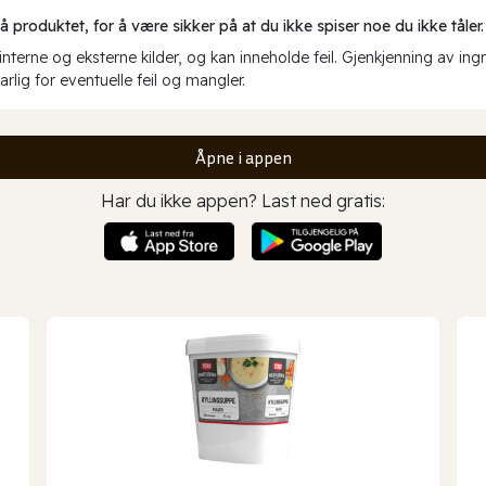
produktet, for å være sikker på at du ikke spiser noe du ikke tåler.
erne og eksterne kilder, og kan inneholde feil. Gjenkjenning av ing
rlig for eventuelle feil og mangler.
Åpne i appen
Har du ikke appen? Last ned gratis: