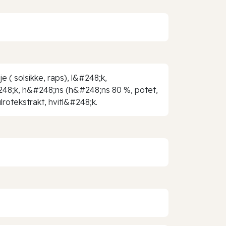
e ( solsikke, raps), l&#248;k,
#248;k, h&#248;ns (h&#248;ns 80 %, potet,
lrotekstrakt, hvitl&#248;k.