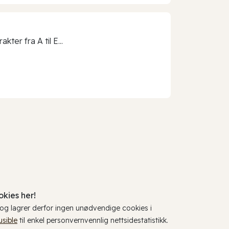
ter fra A til E...
kies her!
, og lagrer derfor ingen unødvendige cookies i
usible
til enkel personvernvennlig nettsidestatistikk.