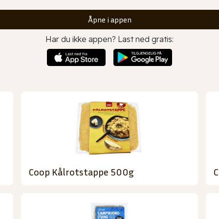
Åpne i appen
Har du ikke appen? Last ned gratis:
Coop Kålrotstappe 500g
C