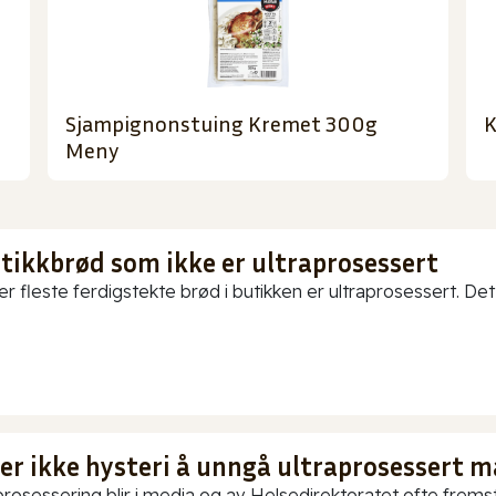
Sjampignonstuing Kremet 300g
K
Meny
utikkbrød som ikke er ultraprosessert
er fleste ferdigstekte brød i butikken er ultraprosessert. Det
 er ikke hysteri å unngå ultraprosessert m
prosessering blir i media og av Helsedirektoratet ofte fremstil