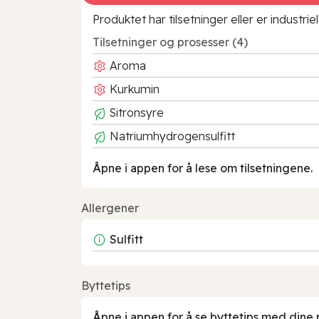
Produktet har tilsetninger eller er industr
Tilsetninger og prosesser (4)
Aroma
Kurkumin
Sitronsyre
Natriumhydrogensulfitt
Åpne i appen for å lese om tilsetningene.
Allergener
Sulfitt
Byttetips
Åpne i appen for å se byttetips med dine 