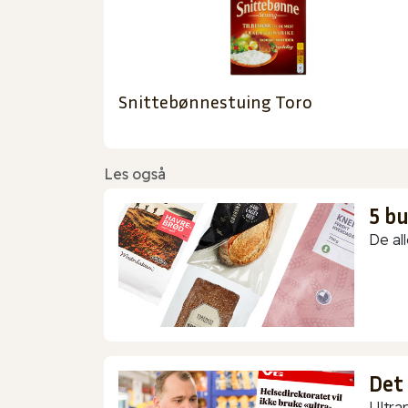
Snittebønnestuing Toro
Les også
5 b
De all
Det
Ultra