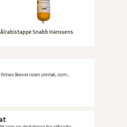
ålrabistappe Snabb Hanssens
 finnes likevel noen unntak, som...
at
t som en distraksjon fra offisielle