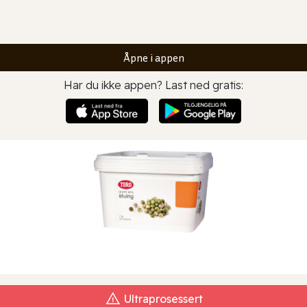
Åpne i appen
Har du ikke appen? Last ned gratis:
Ultraprosessert