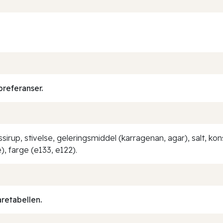
preferanser.
issirup, stivelse, geleringsmiddel (karragenan, agar), salt, 
, farge (e133, e122).
aretabellen.