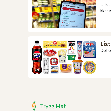
Ultra
klassis
Lis
Det er
Trygg Mat