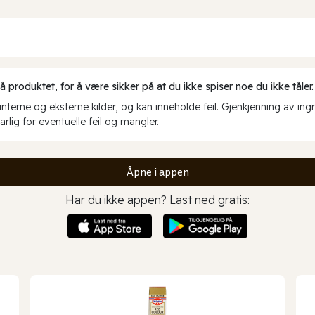
produktet, for å være sikker på at du ikke spiser noe du ikke tåler.
erne og eksterne kilder, og kan inneholde feil. Gjenkjenning av ing
rlig for eventuelle feil og mangler.
Åpne i appen
Har du ikke appen? Last ned gratis: