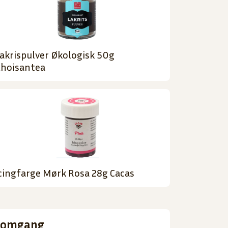
akrispulver Økologisk 50g
hoisantea
cingfarge Mørk Rosa 28g Cacas
nnomgang