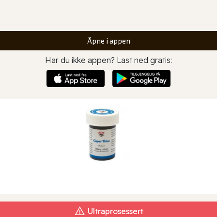
Åpne i appen
Har du ikke appen? Last ned gratis:
Ultraprosessert