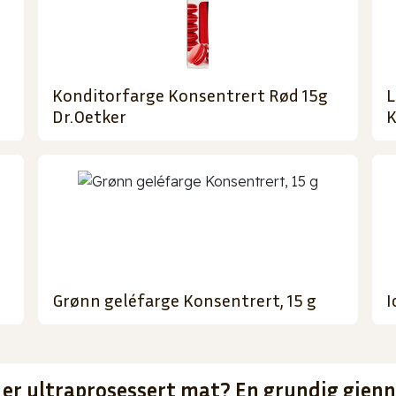
Konditorfarge Konsentrert Rød 15g
L
Dr.Oetker
K
Grønn geléfarge Konsentrert, 15 g
I
 er ultraprosessert mat? En grundig gje