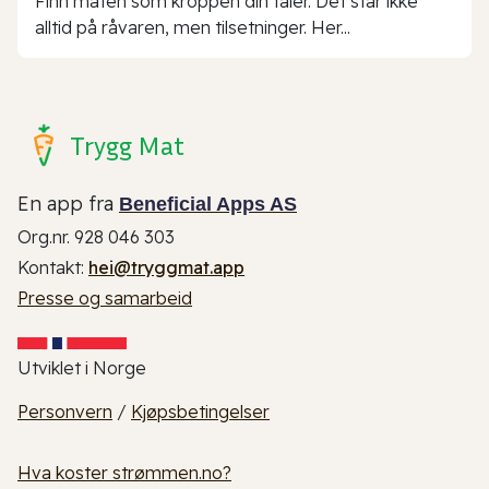
Finn maten som kroppen din tåler. Det står ikke
alltid på råvaren, men tilsetninger. Her...
Trygg Mat
En app fra
Beneficial Apps AS
Org.nr. 928 046 303
Kontakt:
hei@tryggmat.app
Presse og samarbeid
Utviklet i Norge
Personvern
/
Kjøpsbetingelser
Hva koster strømmen.no?