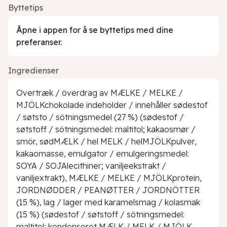
Byttetips
Åpne i appen for å se byttetips med dine
preferanser.
Ingredienser
Overtræk / överdrag av MÆLKE / MELKE /
MJÖLKchokolade indeholder / innehåller sødestof
/ søtsto / sötningsmedel (27 %) (sødestof /
søtstoff / sötningsmedel: maltitol; kakaosmør /
smör, sødMÆLK / hel MELK / helMJÖLKpulver,
kakaomasse, emulgator / emulgeringsmedel:
SOYA / SOJAlecithiner; vaniljeekstrakt /
vaniljextrakt), MÆLKE / MELKE / MJÖLKprotein,
JORDNØDDER / PEANØTTER / JORDNÖTTER
(15 %), lag / lager med karamelsmag / kolasmak
(15 %) (sødestof / søtstoff / sötningsmedel:
maltitol; kondenseret MÆLK / MELK / MJÖLK,