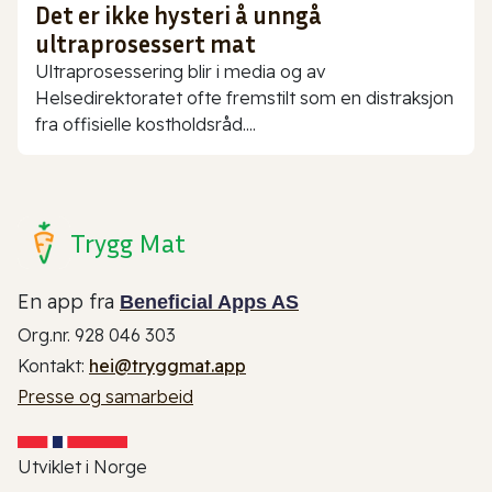
Det er ikke hysteri å unngå
ultraprosessert mat
Ultraprosessering blir i media og av
Helsedirektoratet ofte fremstilt som en distraksjon
fra offisielle kostholdsråd....
Trygg Mat
En app fra
Beneficial Apps AS
Org.nr. 928 046 303
Kontakt:
hei@tryggmat.app
Presse og samarbeid
Utviklet i Norge