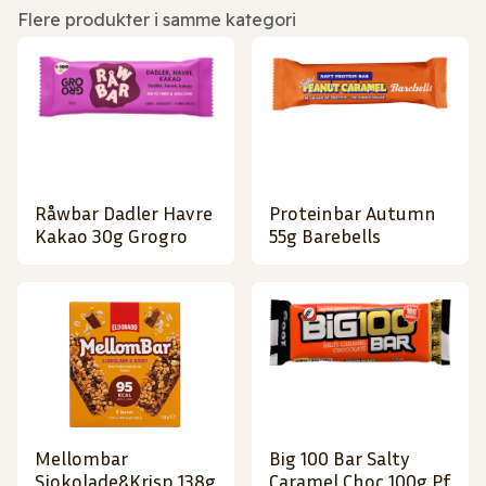
Flere produkter i samme kategori
Råwbar Dadler Havre
Proteinbar Autumn
Kakao 30g Grogro
55g Barebells
Mellombar
Big 100 Bar Salty
Sjokolade&Krisp 138g
Caramel Choc 100g Pf