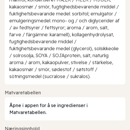
kakaosmør / smör, fugtighedsbevarende middel /
fuktighetsbevarande medel: sorbitol; emulgator /
emulgeringsmedel: mono- og / och diglycerider af
/ av fedtsyrer / fettsyror; aroma / arom, salt,
farve / färgämne: karamell), kollagenhydrolysat,
fugtighedsbevarende middel /
fuktighetsbevarande medel (glycerol), solsikkeolie
/ solrosolja, SOYA / SOJAprotein, salt, naturlig
aroma / arom, kakaopulver, stivelse / stärkelse,
kakaosmør / smör, sødestof / søtstoff /
sötningsmedel (sucralose / sukralos).
Matvaretabellen
Åpne i appen for å se ingredienser i
Matvaretabellen.
Næringsinnhold