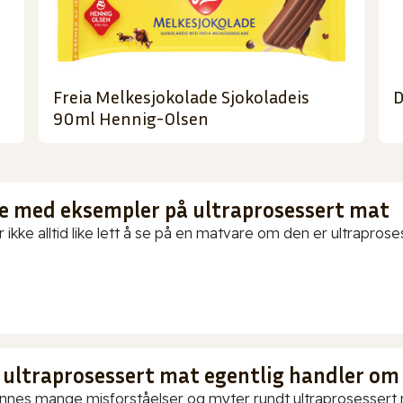
Freia Melkesjokolade Sjokoladeis
D
90ml Hennig-Olsen
te med eksempler på ultraprosessert mat
 ikke alltid like lett å se på en matvare om den er ultraproses
 ultraprosessert mat egentlig handler om
innes mange misforståelser og myter rundt ultraprosessert ma