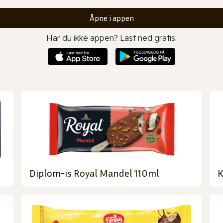
Åpne i appen
Har du ikke appen? Last ned gratis:
Diplom-is Royal Mandel 110ml
K