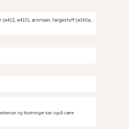
tor (e412, e410), aromaer, fargestoff (e160a,
redienser og tilsetninger kan også være