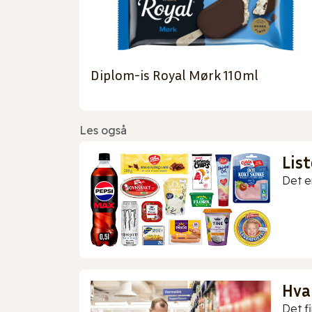
Diplom-is Royal Mørk 110ml
Les også
Lis
Det er
Hva
Det f