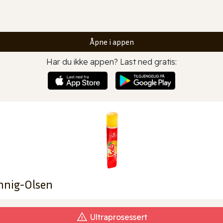
Åpne i appen
Har du ikke appen? Last ned gratis:
nnig-Olsen
Ultraprosessert