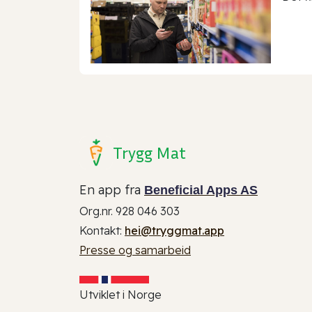
Trygg Mat
En app fra
Beneficial Apps AS
Org.nr. 928 046 303
Kontakt:
hei@tryggmat.app
Presse og samarbeid
Utviklet i Norge