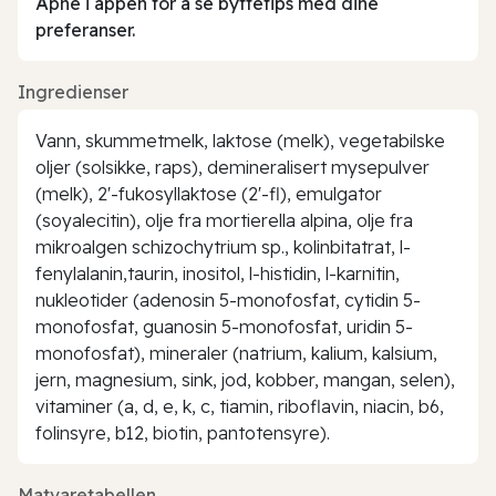
Åpne i appen for å se byttetips med dine
preferanser.
Ingredienser
Vann, skummetmelk, laktose (melk), vegetabilske
oljer (solsikke, raps), demineralisert mysepulver
(melk), 2'-fukosyllaktose (2'-fl), emulgator
(soyalecitin), olje fra mortierella alpina, olje fra
mikroalgen schizochytrium sp., kolinbitatrat, l-
fenylalanin,taurin, inositol, l-histidin, l-karnitin,
nukleotider (adenosin 5-monofosfat, cytidin 5-
monofosfat, guanosin 5-monofosfat, uridin 5-
monofosfat), mineraler (natrium, kalium, kalsium,
jern, magnesium, sink, jod, kobber, mangan, selen),
vitaminer (a, d, e, k, c, tiamin, riboflavin, niacin, b6,
folinsyre, b12, biotin, pantotensyre).
Matvaretabellen