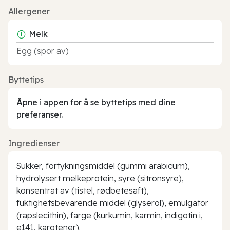
Allergener
Melk
Egg (spor av)
Byttetips
Åpne i appen for å se byttetips med dine
preferanser.
Ingredienser
Sukker, fortykningsmiddel (gummi arabicum),
hydrolysert melkeprotein, syre (sitronsyre),
konsentrat av (tistel, rødbetesaft),
fuktighetsbevarende middel (glyserol), emulgator
(rapslecithin), farge (kurkumin, karmin, indigotin i,
e141, karotener).