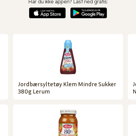
Har du ikke appen? Last ned gratis:
Jordbærsyltetøy Klem Mindre Sukker
J
380g Lerum
N