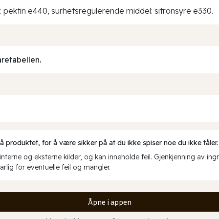
: pektin e440, surhetsregulerende middel: sitronsyre e330.
aretabellen.
produktet, for å være sikker på at du ikke spiser noe du ikke tåler.
erne og eksterne kilder, og kan inneholde feil. Gjenkjenning av ing
rlig for eventuelle feil og mangler.
Åpne i appen