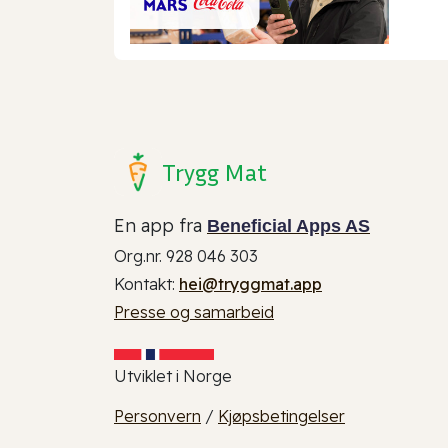
Trygg Mat
En app fra
Beneficial Apps AS
Org.nr. 928 046 303
Kontakt:
hei@tryggmat.app
Presse og samarbeid
Utviklet i Norge
Personvern
/
Kjøpsbetingelser