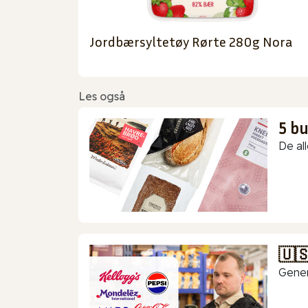
Jordbærsyltetøy Rørte 280g Nora
Les også
5 b
De all
🇺
Gener