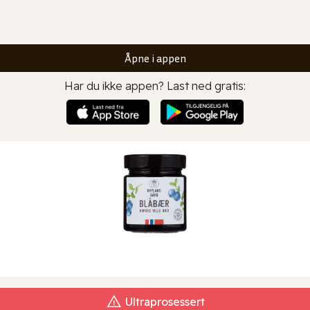
Åpne i appen
Har du ikke appen? Last ned gratis:
Ultraprosessert