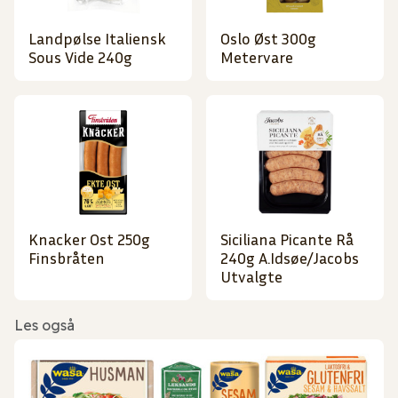
Landpølse Italiensk
Oslo Øst 300g
Sous Vide 240g
Metervare
Knacker Ost 250g
Siciliana Picante Rå
Finsbråten
240g A.Idsøe/Jacobs
Utvalgte
Les også