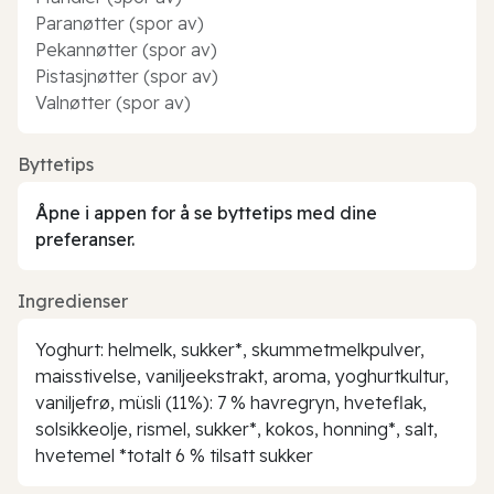
Paranøtter (spor av)
Pekannøtter (spor av)
Pistasjnøtter (spor av)
Valnøtter (spor av)
Byttetips
Åpne i appen for å se byttetips med dine
preferanser.
Ingredienser
Yoghurt: helmelk, sukker*, skummetmelkpulver,
maisstivelse, vaniljeekstrakt, aroma, yoghurtkultur,
vaniljefrø, müsli (11%): 7 % havregryn, hveteflak,
solsikkeolje, rismel, sukker*, kokos, honning*, salt,
hvetemel *totalt 6 % tilsatt sukker