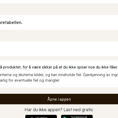
aretabellen.
produktet, for å være sikker på at du ikke spiser noe du ikke tåler.
erne og eksterne kilder, og kan inneholde feil. Gjenkjenning av ing
rlig for eventuelle feil og mangler.
Åpne i appen
Har du ikke appen? Last ned gratis: