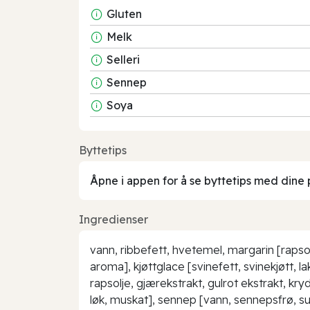
Gluten
Melk
Selleri
Sennep
Soya
Byttetips
Åpne i appen for å se byttetips med dine 
Ingredienser
vann, ribbefett, hvetemel, margarin [rapsol
aroma], kjøttglace [svinefett, svinekjøtt, l
rapsolje, gjærekstrakt, gulrot ekstrakt, kry
løk, muskat], sennep [vann, sennepsfrø, su