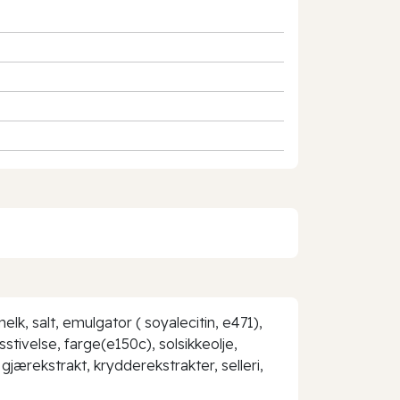
lk, salt, emulgator ( soyalecitin, e471),
stivelse, farge(e150c), solsikkeolje,
gjærekstrakt, krydderekstrakter, selleri,