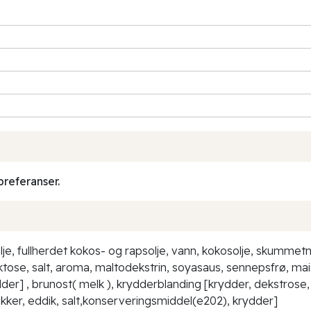
preferanser.
je, fullherdet kokos- og rapsolje, vann, kokosolje, skummetme
aktose, salt, aroma, maltodekstrin, soyasaus, sennepsfrø, mais
dder] , brunost( melk ), krydderblanding [krydder, dekstrose, 
kker, eddik, salt,konserveringsmiddel(e202), krydder]