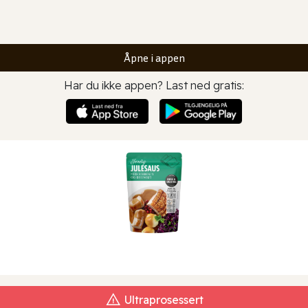
Åpne i appen
Har du ikke appen? Last ned gratis:
Ultraprosessert