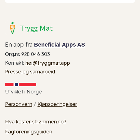
Trygg Mat
En app fra
Beneficial Apps AS
Org.nr. 928 046 303
Kontakt:
hei@tryggmat.app
Presse og samarbeid
Utviklet i Norge
Personvern
/
Kjøpsbetingelser
Hva koster strømmen.no?
Fagforeningsguiden