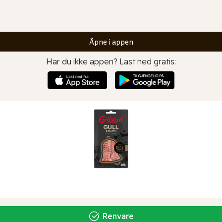
Åpne i appen
Har du ikke appen? Last ned gratis:
Renvare