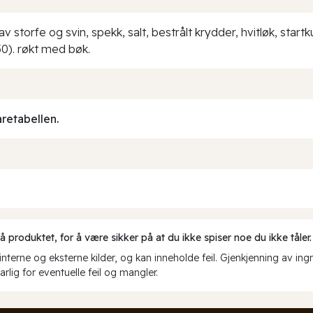
av storfe og svin, spekk, salt, bestrålt krydder, hvitløk, star
50). røkt med bøk.
aretabellen.
produktet, for å være sikker på at du ikke spiser noe du ikke tåler.
erne og eksterne kilder, og kan inneholde feil. Gjenkjenning av ing
rlig for eventuelle feil og mangler.