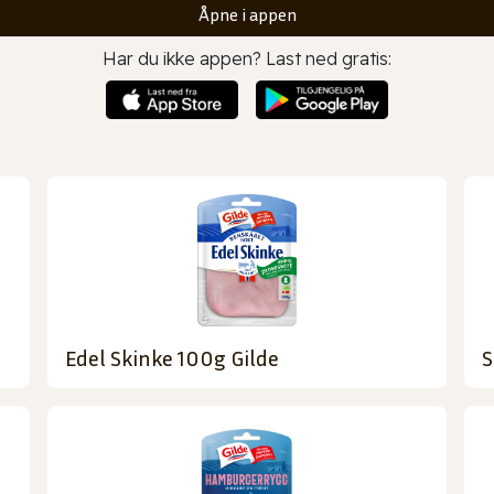
Åpne i appen
Har du ikke appen? Last ned gratis:
Edel Skinke 100g Gilde
S