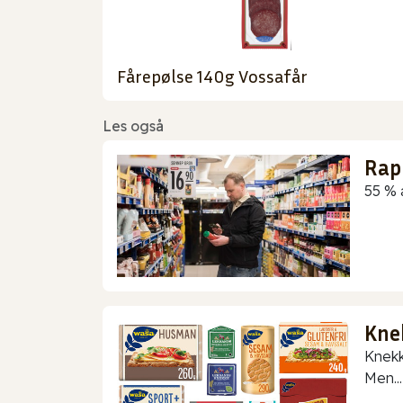
Fårepølse 140g Vossafår
Les også
Rap
55 % 
Kne
Knekk
Men...