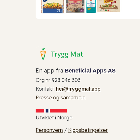
Trygg Mat
En app fra
Beneficial Apps AS
Org.nr. 928 046 303
Kontakt:
hei@tryggmat.app
Presse og samarbeid
Utviklet i Norge
Personvern
/
Kjøpsbetingelser