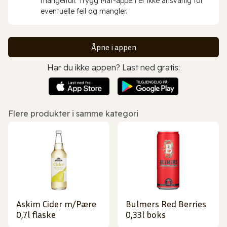
mangelfull. Trygg Mat-appen er ikke ansvarlig for
eventuelle feil og mangler.
Åpne i appen
Har du ikke appen? Last ned gratis:
Flere produkter i samme kategori
Askim Cider m/Pære
Bulmers Red Berries
0,7l flaske
0,33l boks