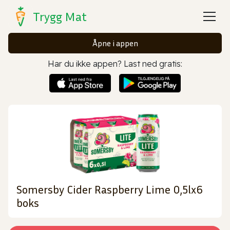
Trygg Mat
Åpne i appen
Har du ikke appen? Last ned gratis:
Somersby Cider Raspberry Lime 0,5lx6
boks