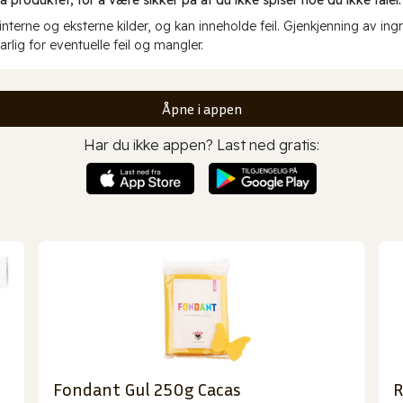
erne og eksterne kilder, og kan inneholde feil. Gjenkjenning av ing
rlig for eventuelle feil og mangler.
Åpne i appen
Har du ikke appen? Last ned gratis:
Fondant Gul 250g Cacas
R