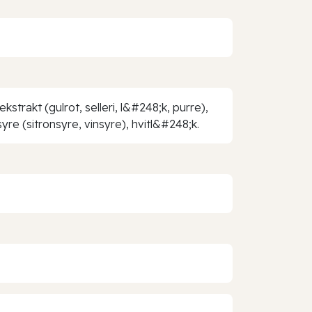
strakt (gulrot, selleri, l&#248;k, purre),
re (sitronsyre, vinsyre), hvitl&#248;k.