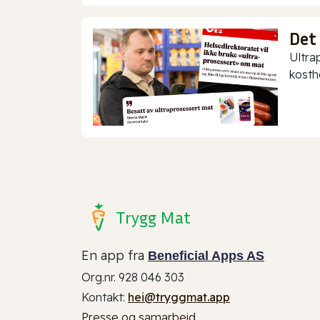
Det
Ultra
kostho
Trygg Mat
En app fra
Beneficial Apps AS
Org.nr. 928 046 303
Kontakt:
hei@tryggmat.app
Presse og samarbeid