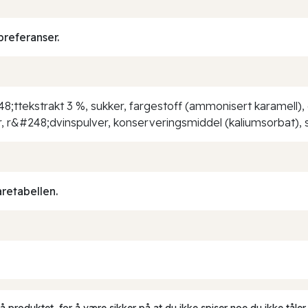
preferanser.
8;ttekstrakt 3 %, sukker, fargestoff (ammonisert karamell), ek
, r&#248;dvinspulver, konserveringsmiddel (kaliumsorbat), sy
aretabellen.
produktet, for å være sikker på at du ikke spiser noe du ikke tåler.