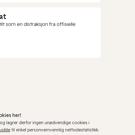
at
t som en distraksjon fra offisielle
kies her!
, og lagrer derfor ingen unødvendige cookies i
usible
til enkel personvernvennlig nettsidestatistikk.