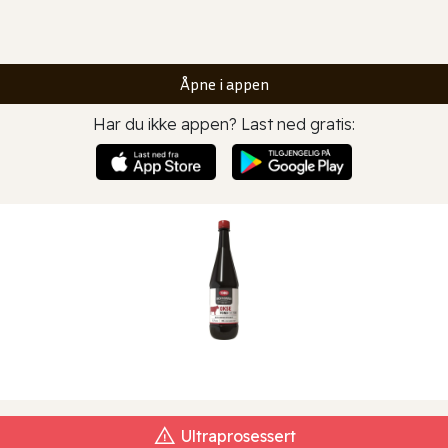
Åpne i appen
Har du ikke appen? Last ned gratis:
Ultraprosessert