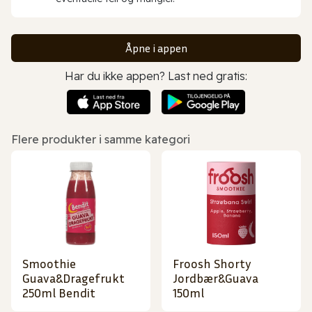
Åpne i appen
Har du ikke appen? Last ned gratis:
Flere produkter i samme kategori
Smoothie
Froosh Shorty
Guava&Dragefrukt
Jordbær&Guava
250ml Bendit
150ml