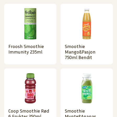
Froosh Smoothie
Smoothie
Immunity 235ml
Mango&Pasjon
750ml Bendit
Coop Smoothie Rød
Smoothie
6 Frukter 250ml
Mynte&Ananas