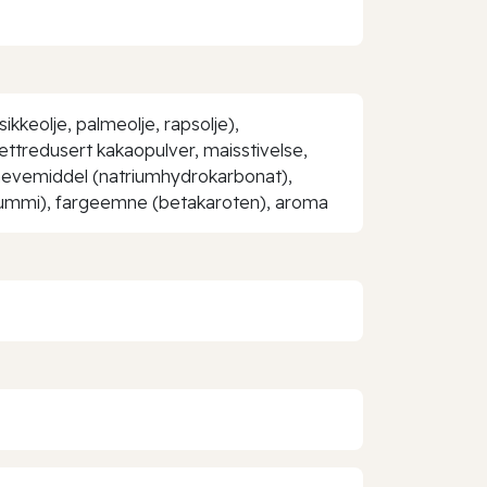
ikkeolje, palmeolje, rapsolje),
ttredusert kakaopulver, maisstivelse,
, hevemiddel (natriumhydrokarbonat),
argummi), fargeemne (betakaroten), aroma