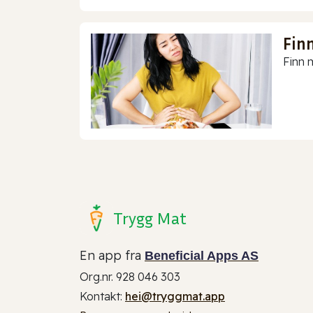
Finn
Finn m
Trygg Mat
En app fra
Beneficial Apps AS
Org.nr. 928 046 303
Kontakt:
hei@tryggmat.app