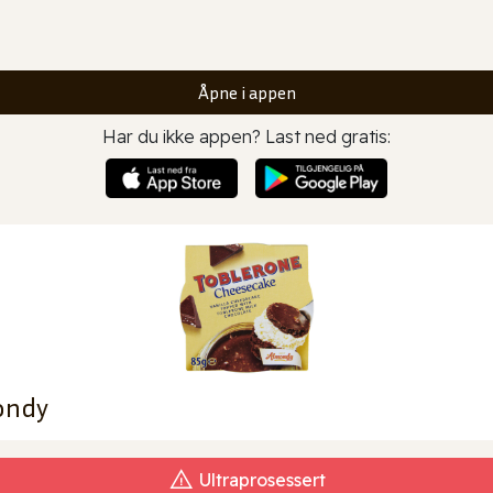
Åpne i appen
Har du ikke appen? Last ned gratis:
ondy
Ultraprosessert