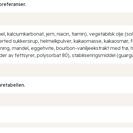
preferanser.
kalciumkarbonat, jern, niacin, tiamin), vegetabilsk olje (sols
rted sukkersirup, helmelkpulver, kakaomasse, kakaosmør, fe
honning, mandel, eggehvite, bourbon-vaniljeekstrakt med frø
ider av fettsyrer, polysorbat 80), stabiliseringsmiddel (gu
aretabellen.