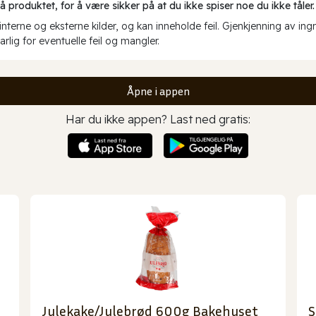
produktet, for å være sikker på at du ikke spiser noe du ikke tåler.
erne og eksterne kilder, og kan inneholde feil. Gjenkjenning av ing
rlig for eventuelle feil og mangler.
Åpne i appen
Har du ikke appen? Last ned gratis:
Julekake/Julebrød 600g Bakehuset
S