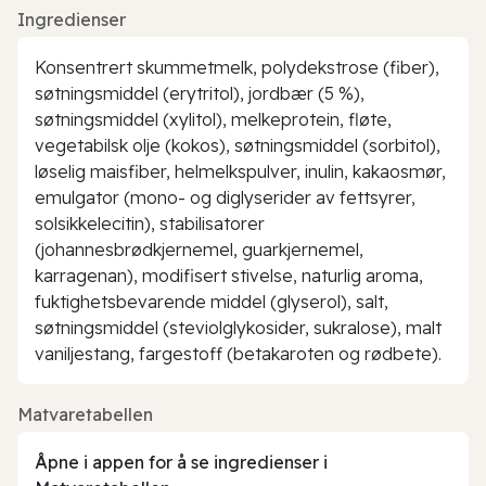
Ingredienser
Konsentrert skummetmelk, polydekstrose (fiber),
søtningsmiddel (erytritol), jordbær (5 %),
søtningsmiddel (xylitol), melkeprotein, fløte,
vegetabilsk olje (kokos), søtningsmiddel (sorbitol),
løselig maisfiber, helmelkspulver, inulin, kakaosmør,
emulgator (mono- og diglyserider av fettsyrer,
solsikkelecitin), stabilisatorer
(johannesbrødkjernemel, guarkjernemel,
karragenan), modifisert stivelse, naturlig aroma,
fuktighetsbevarende middel (glyserol), salt,
søtningsmiddel (steviolglykosider, sukralose), malt
vaniljestang, fargestoff (betakaroten og rødbete).
Matvaretabellen
Åpne i appen for å se ingredienser i