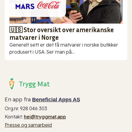
🇺🇸 Stor oversikt over amerikanske
matvarer i Norge
Generelt sett er det få matvarer i norske butikker
produsert i USA. Ser man på...
Trygg Mat
En app fra
Beneficial Apps AS
Org.nr. 928 046 303
Kontakt:
hei@tryggmat.app
Presse og samarbeid