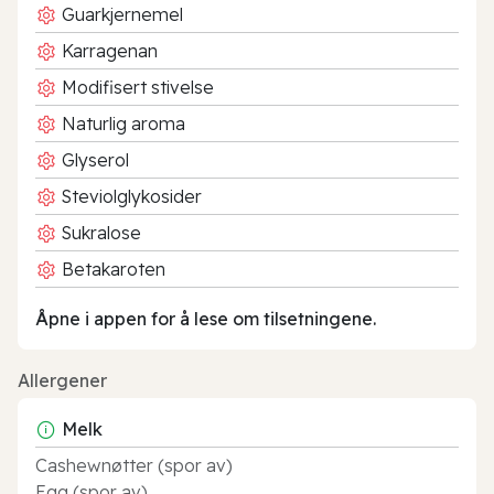
Guarkjernemel
Karragenan
Modifisert stivelse
Naturlig aroma
Glyserol
Steviolglykosider
Sukralose
Betakaroten
Åpne i appen for å lese om tilsetningene.
Allergener
Melk
Cashewnøtter (spor av)
Egg (spor av)